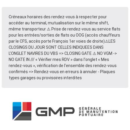
Créneaux horaires des rendez-vous à respecter pour
accéder au terminal, mutualisation sur le même shift,
même transporteur ⚠️ Prise de rendez-vous au service flats
pour les entrées/sorties de flats ou OOG (accès chauffeurs
par le CFS, accès porte François 1er voies de droite)⚠️LES
CLOSINGS DU JOUR SONT CELLES INDIQUEES DANS
L'ONGLET NAVIRES DU VBS => CLOSING GATE ⚠️ NO VGM ->
NO GATE IN /// « Vérifier mes RDV » dans l'onglet « Mes
rendez-vous », vérification de l’ensemble des rendez-vous
confirmés => Rendez-vous en erreurs à annuler - Plaques
types garages ou provisoires interdites